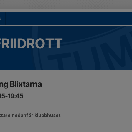
FRIIDROTT
g Blixtarna
:15-19:45
äktare nedanför klubbhuset