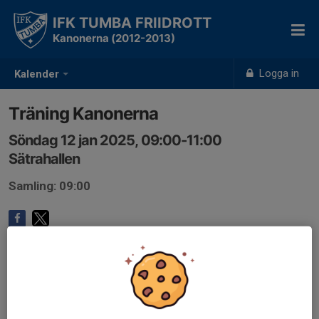
IFK TUMBA FRIIDROTT
Kanonerna (2012-2013)
Logga in
Kalender
Träning Kanonerna
Söndag 12 jan 2025, 09:00-11:00
Sätrahallen
Samling: 09:00