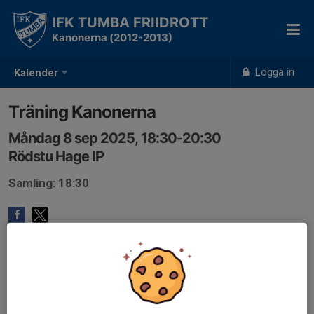
IFK TUMBA FRIIDROTT
Kanonerna (2012-2013)
Logga in
Kalender
Träning Kanonerna
Måndag 8 sep 2025, 18:30-20:30
Rödstu Hage IP
Samling: 18:30