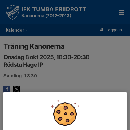
IFK TUMBA FRIIDROTT
Kanonerna (2012-2013)
Logga in
Kalender
Träning Kanonerna
Onsdag 8 okt 2025, 18:30-20:30
Rödstu Hage IP
Samling: 18:30