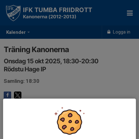
IFK TUMBA FRIIDROTT
Kanonerna (2012-2013)
Logga in
Kalender
Träning Kanonerna
Onsdag 15 okt 2025, 18:30-20:30
Rödstu Hage IP
Samling: 18:30