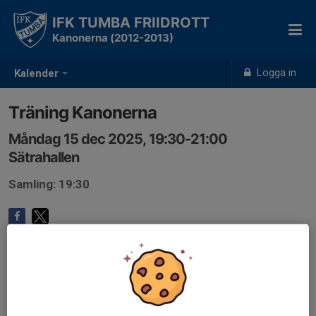
IFK TUMBA FRIIDROTT
Kanonerna (2012-2013)
Logga in
Kalender
Träning Kanonerna
Måndag 15 dec 2025, 19:30-21:00
Sätrahallen
Samling: 19:30