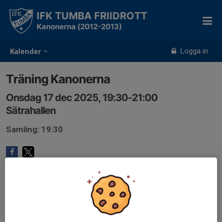
IFK TUMBA FRIIDROTT
Kanonerna (2012-2013)
Logga in
Kalender
Träning Kanonerna
Onsdag 17 dec 2025, 19:30-21:00
Sätrahallen
Samling: 19:30