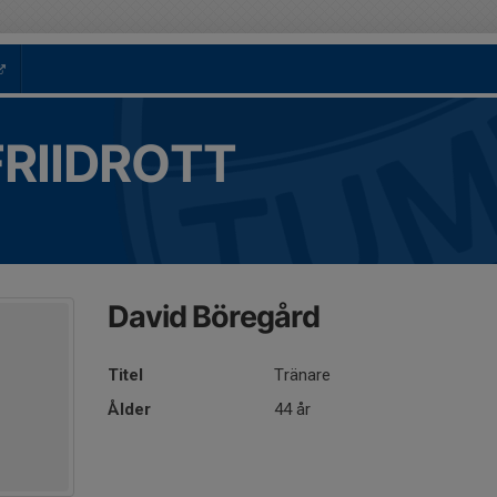
FRIIDROTT
David Böregård
Titel
Tränare
Ålder
44 år