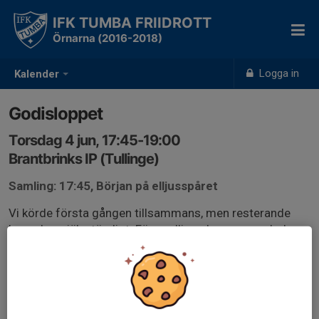
IFK TUMBA FRIIDROTT
Örnarna (2016-2018)
Logga in
Kalender
Godisloppet
Torsdag 4 jun, 17:45-19:00
Brantbrinks IP (Tullinge)
Samling: 17:45, Början på elljusspåret
Vi körde första gången tillsammans, men resterande
lopp sker självständigt. Förmodligen kommer en ledare
vara på plats, men det är ingen garanti.
https://www.svenskalag.se/ifktumbafriidrott-
nybarngrupp2016-2018/nyheter/2491497/godisloppet-
23-4