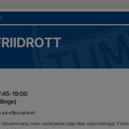
FRIIDROTT
7:45-19:00
llinge)
 på elljusspåret
n tillsammans, men resterande lopp sker självständigt. Fö