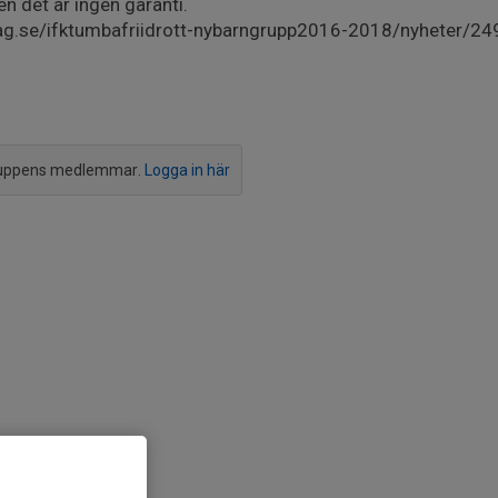
en det är ingen garanti.
ag.se/ifktumbafriidrott-nybarngrupp2016-2018/nyheter/24
ruppens medlemmar.
Logga in här