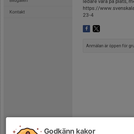
Bildgalleri
ledare vara på plats, m
https://www.svenskal
Kontakt
23-4
Anmälan är öppen för g
Godkänn kakor