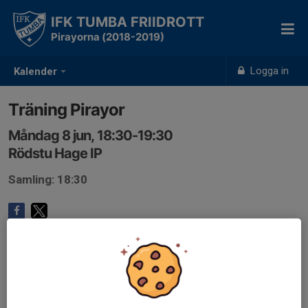
IFK TUMBA FRIIDROTT
Pirayorna (2018-2019)
Logga in
Kalender
Träning Pirayor
Måndag 8 jun, 18:30-19:30
Rödstu Hage IP
Samling: 18:30