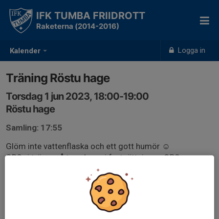
IFK TUMBA FRIIDROTT
Raketerna (2014-2016)
Logga in
Kalender
Träning Röstu hage
Torsdag 1 jun 2023, 18:00-19:00
Röstu hage
Samling: 17:55
Glöm inte vattenflaska och ett gott humör ☺️
OBS vi tränar på torsdagar i fortsättningen OBS