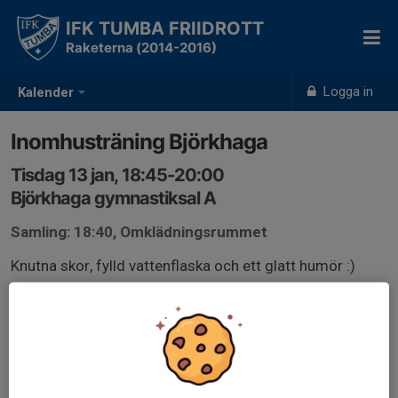
IFK TUMBA FRIIDROTT
Raketerna (2014-2016)
Logga in
Kalender
Inomhusträning Björkhaga
Tisdag 13 jan, 18:45-20:00
Björkhaga gymnastiksal A
Samling: 18:40, Omklädningsrummet
Knutna skor, fylld vattenflaska och ett glatt humör :)