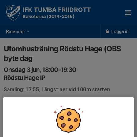
IFK TUMBA FRIIDROTT
Raketerna (2014-2016)
Logga in
Kalender
Utomhusträning Rödstu Hage (OBS
byte dag
Onsdag 3 jun, 18:00-19:30
Rödstu Hage IP
Samling: 17:55, Längst ner vid 100m starten
Pga andra aktiviteter på Rödstu Hage 4/6 så flyttas
träningen till denna dag