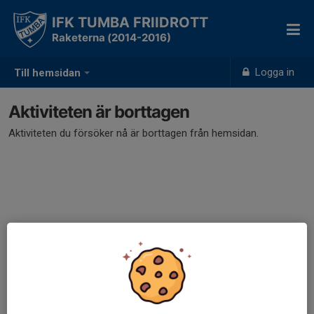
IFK TUMBA FRIIDROTT
Raketerna (2014-2016)
Logga in
Till hemsidan
Aktiviteten är borttagen
Aktiviteten du försöker nå är borttagen från hemsidan.