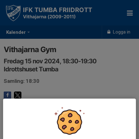
IFK TUMBA FRIIDROTT
Vithajarna (2009-2011)
Logga in
Kalender
Vithajarna Gym
Fredag 15 nov 2024, 18:30-19:30
Idrottshuset Tumba
Samling: 18:30