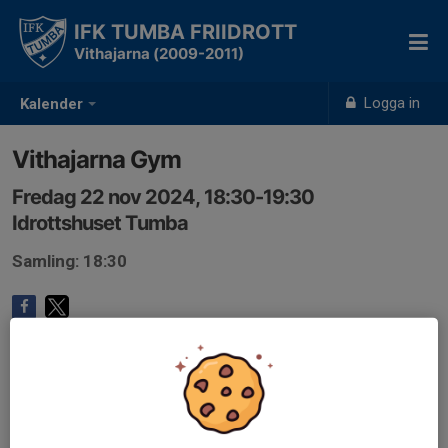
IFK TUMBA FRIIDROTT
Vithajarna (2009-2011)
Logga in
Kalender
Vithajarna Gym
Fredag 22 nov 2024, 18:30-19:30
Idrottshuset Tumba
Samling: 18:30