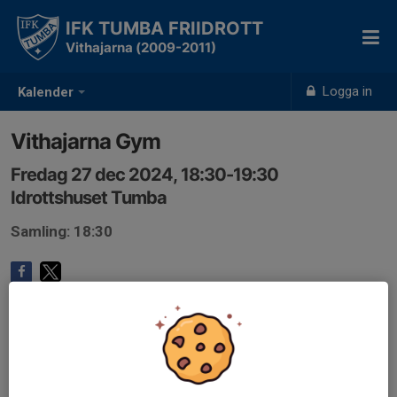
IFK TUMBA FRIIDROTT
Vithajarna (2009-2011)
Logga in
Kalender
Vithajarna Gym
Fredag 27 dec 2024, 18:30-19:30
Idrottshuset Tumba
Samling: 18:30