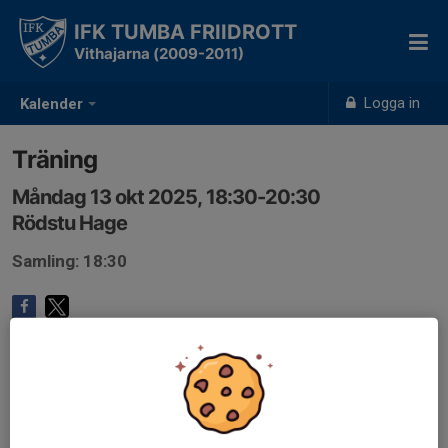
IFK TUMBA FRIIDROTT
Vithajarna (2009-2011)
Logga in
Kalender
Träning
Måndag 13 okt 2025, 18:30-20:30
Rödstu Hage
Samling: 18:30