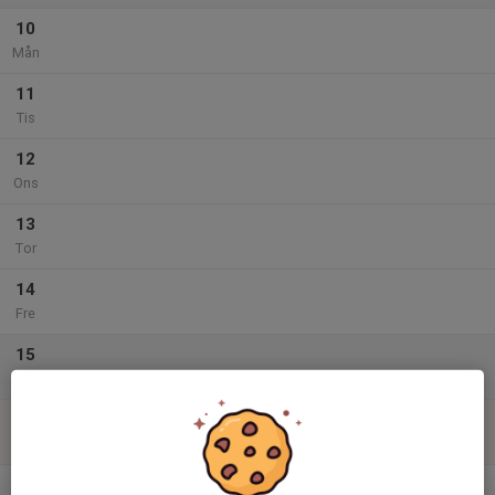
10
Mån
11
Tis
12
Ons
13
Tor
14
Fre
15
Lör
16
Sön
v.34