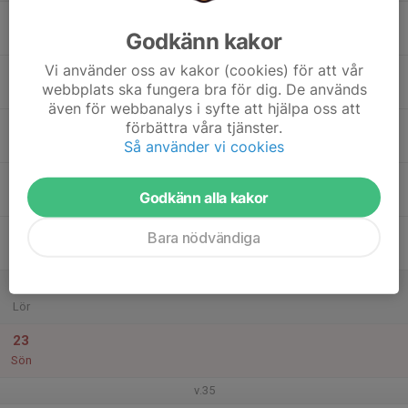
17
Godkänn kakor
Mån
Vi använder oss av kakor (cookies) för att vår
18
webbplats ska fungera bra för dig. De används
Tis
även för webbanalys i syfte att hjälpa oss att
19
förbättra våra tjänster.
Så använder vi cookies
Ons
20
Godkänn alla kakor
Tor
21
Bara nödvändiga
Fre
22
Lör
23
Sön
v.35