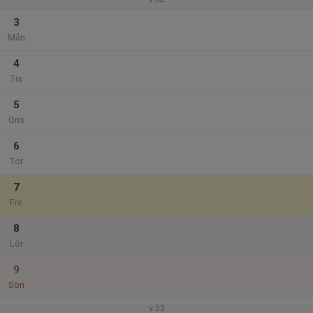
3
Mån
4
Tis
5
Ons
6
Tor
7
Fre
8
Lör
9
Sön
v.33