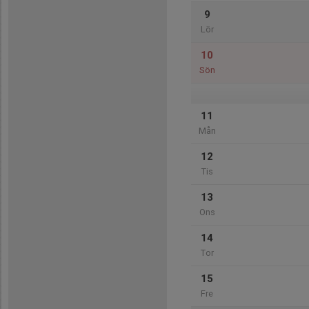
9
Lör
10
Sön
11
Mån
12
Tis
13
Ons
14
Tor
15
Fre