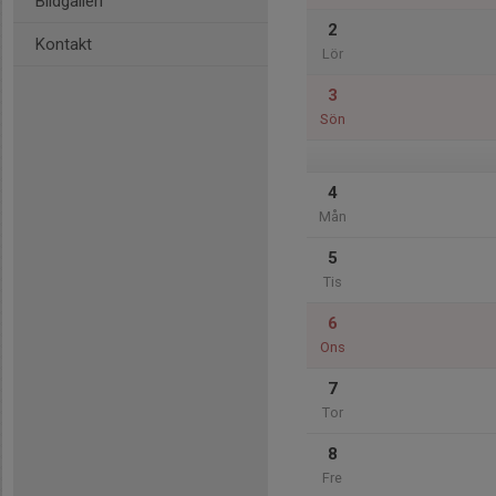
Bildgalleri
2
Kontakt
Lör
3
Sön
4
Mån
5
Tis
6
Ons
7
Tor
8
Fre