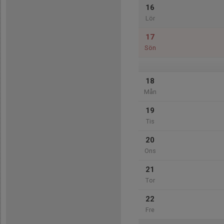
16
Lör
17
Sön
18
Mån
19
Tis
20
Ons
21
Tor
22
Fre