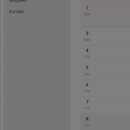
Bildgalleri
2
Kontakt
Sön
3
Mån
4
Tis
5
Ons
6
Tor
7
Fre
8
Lör