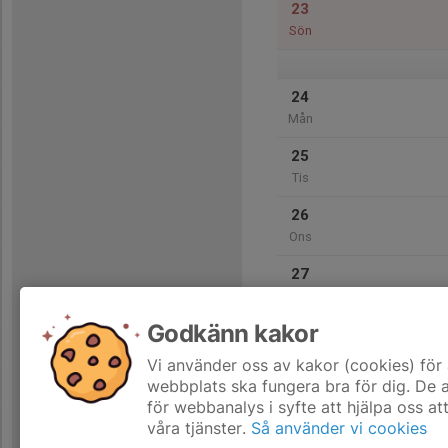
23
Sön
24
Mån
25
Tis
26
Ons
27
Tor
Godkänn kakor
28
Fre
Vi använder oss av kakor (cookies) för 
webbplats ska fungera bra för dig. De
för webbanalys i syfte att hjälpa oss at
våra tjänster.
Så använder vi cookies