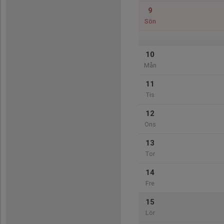
9
Sön
10
Mån
11
Tis
12
Ons
13
Tor
14
Fre
15
Lör