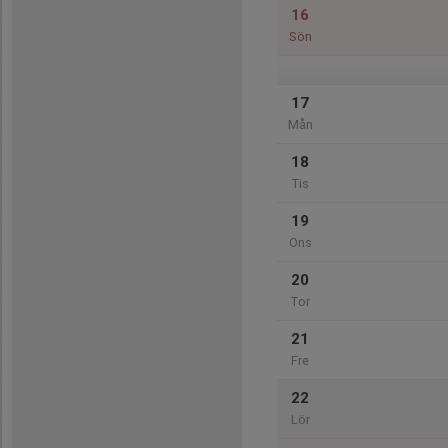
16
Sön
17
Mån
18
Tis
19
Ons
20
Tor
21
Fre
22
Lör