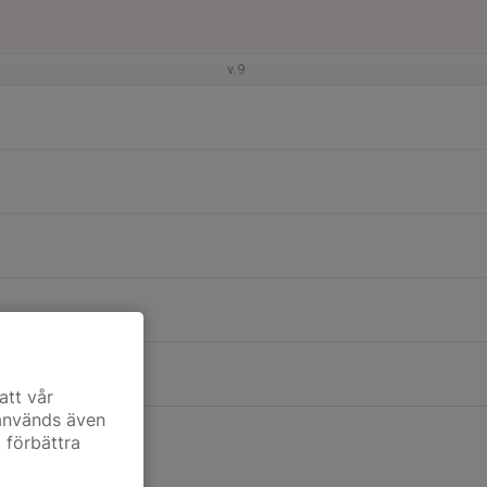
v.9
att vår
 används även
t förbättra