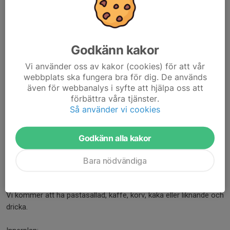
Bestäms på tävlingsdagen
Försök (hopp) skall påbörjas inom 60 sekunder efter upprop el.
signal (regel H4.4).
Godkänn kakor
Resultat:
Vi använder oss av kakor (cookies) för att vår
webbplats ska fungera bra för dig. De används
Anslås snarast efter avslutad gren på
webathletics.se
och
även för webbanalys i syfte att hjälpa oss att
kommer att redovisas vid nästa gren.
förbättra våra tjänster.
Så använder vi cookies
Prisutdelning:
Priser till de 3 bästa i varje klass vid fullföljande av mångkampen,
dvs att man har startat i alla grenar i mångkampen. Prisutdelning
Godkänn alla kakor
kommer att ske så fort vi har räknat fram poängen och
resultaten.
Bara nödvändiga
Cafeteria:
Vi kommer att ha pastasallad, kaffe, korv, kaka eller liknande och
dricka.