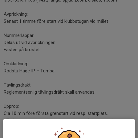
M35-55 kl.11.00 (14st) längd, spjut, 200m, diskus, 1500m
Avprickning:
Senast 1 timme före start vid klubbstugan vid målet
Nummerlappar:
Delas ut vid avprickningen
Fästes på bröstet.
Omklädning:
Rödstu Hage IP – Tumba
Tävlingsdräkt:
Reglementsenlig tävlingsdräkt skall användas
Upprop:
C:a 10 min före första grenstart vid resp. startplats.
Nästkommande gren bestäms med respektive grenledare.
Höjd: