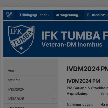
Träningsgrupper
Arrangemang
Bli medlem
IFK TUMBA 
Veteran-DM inomhus
IVDM2024 P
Hem
Nyheter
IVDM2024 PM
PM Gotland & Stockhol
IVDM2026
Avprickning:
Sena
IVDM2025
Nummerlappar:
Hämt