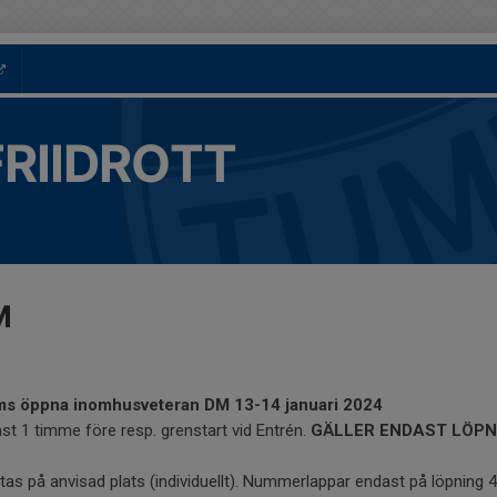
FRIIDROTT
M
ms öppna inomhusveteran DM 13-14 januari 2024
st 1 timme före resp. grenstart vid Entrén.
GÄLLER ENDAST LÖP
as på anvisad plats (individuellt). Nummerlappar endast på löpning