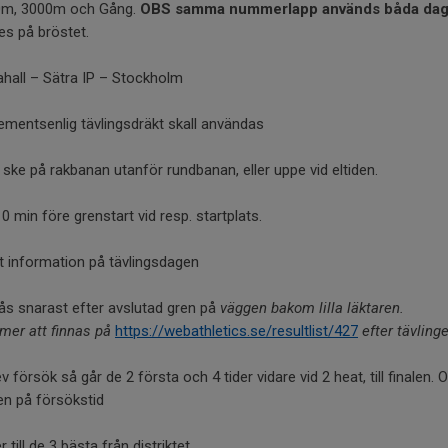
0m, 3000m och Gång.
OBS samma nummerlapp används båda dag
es på bröstet.
ahall – Sätra IP – Stockholm
ementsenlig tävlingsdräkt skall användas
l ske på rakbanan utanför rundbanan, eller uppe vid eltiden.
10 min före grenstart vid resp. startplats.
gt information på tävlingsdagen
ås snarast efter avslutad gren på
väggen bakom lilla läktaren.
er att finnas på
https://webathletics.se/resultlist/427
efter tävling
ev försök så går de 2 första och 4 tider vidare vid 2 heat, till finalen
len på försökstid
r till de 3 bästa från distriktet