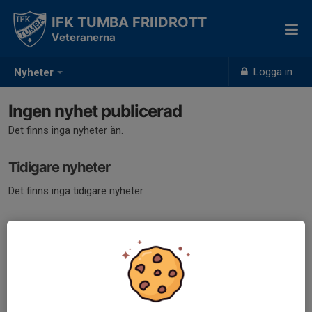
IFK TUMBA FRIIDROTT
Veteranerna
Logga in
Nyheter
Ingen nyhet publicerad
Det finns inga nyheter än.
Tidigare nyheter
Det finns inga tidigare nyheter