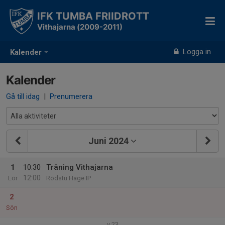
IFK TUMBA FRIIDROTT
Vithajarna (2009-2011)
Logga in
Kalender
Kalender
Gå till idag
|
Prenumerera
Juni 2024
1
10:30
Träning Vithajarna
12:00
Lör
Rödstu Hage IP
2
Sön
v.23