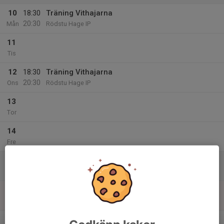
10
18:30
Träning Vithajarna
20:30
Mån
Rödstu Hage IP
11
Tis
12
18:30
Träning Vithajarna
20:30
Ons
Rödstu Hage IP
13
Tor
14
Fre
15
10:30
Träning Vithajarna
12:00
Lör
Rödstu Hage IP
16
Sön
v.25