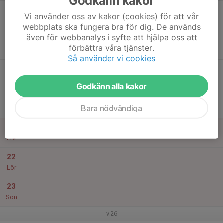
Godkänn kakor
17
18:30
Träning Vithajarna
Vi använder oss av kakor (cookies) för att vår
20:30
Mån
Rödstu Hage IP
webbplats ska fungera bra för dig. De används
även för webbanalys i syfte att hjälpa oss att
18
förbättra våra tjänster.
Tis
Så använder vi cookies
19
18:30
Träning Vithajarna
20:30
Ons
Rödstu Hage IP
Godkänn alla kakor
20
Bara nödvändiga
Tor
21
Fre
22
Lör
23
Sön
v.26