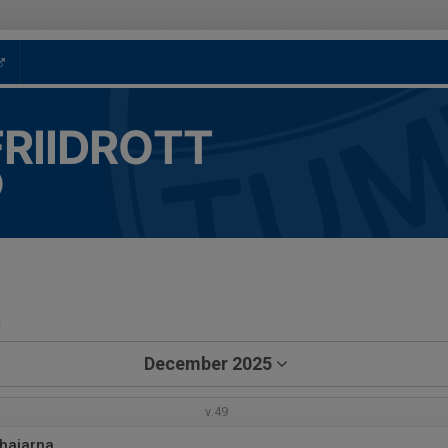
FRIIDROTT
)
a
December 2025
v.49
thajarna