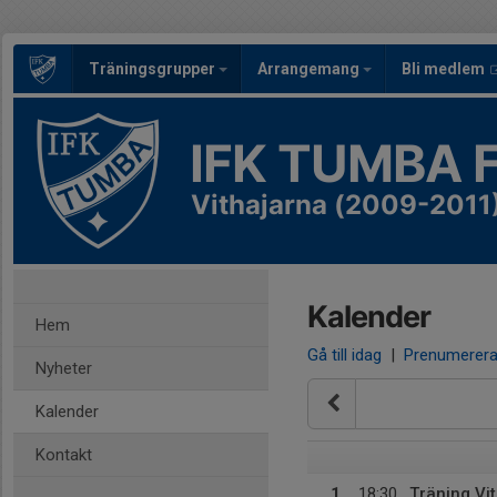
Träningsgrupper
Arrangemang
Bli medlem
IFK TUMBA 
Vithajarna (2009-2011
Kalender
Hem
Gå till idag
|
Prenumerer
Nyheter
Kalender
Kontakt
1
18:30
Träning Vi