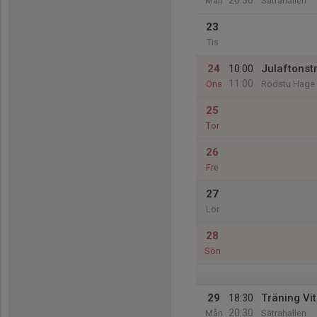
20:30
Mån
Sätrahallen
23
Tis
24
10:00
Julaftonst
11:00
Ons
Rödstu Hage 
25
Tor
26
Fre
27
Lör
28
Sön
29
18:30
Träning Vi
20:30
Mån
Sätrahallen