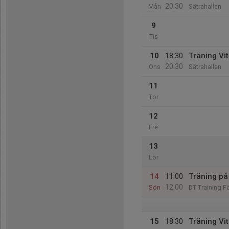
20:30
Mån
Sätrahallen
9
Tis
10
18:30
Träning Vi
20:30
Ons
Sätrahallen
11
Tor
12
Fre
13
Lör
14
11:00
Träning på
12:00
Sön
DT Training 
15
18:30
Träning Vi