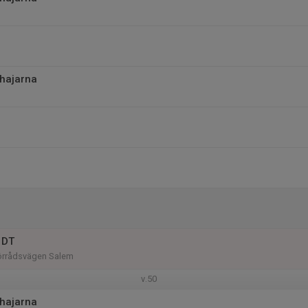
thajarna
 DT
Förrådsvägen Salem
v.50
thajarna