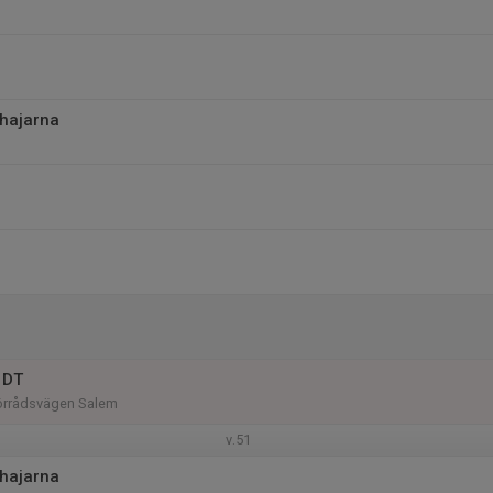
thajarna
 DT
Förrådsvägen Salem
v.51
thajarna