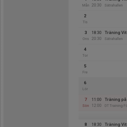
20:30
Mån
Sätrahallen
2
Tis
3
18:30
Träning Vi
20:30
Ons
Sätrahallen
4
Tor
5
Fre
6
Lör
7
11:00
Träning på
12:00
Sön
DT Training 
8
18:30
Träning Vi