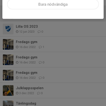
20 apr 2024
0
Bara nödvändiga
Världsungdomsspelen 2023
1 jul 2023
3
Lilla OS 2023
12 jun 2023
0
Fredags gym
16 dec 2022
1
Fredags gym
16 dec 2022
0
Fredags gym
16 dec 2022
0
Julklappsspelen
3 dec 2022
0
Tävlingsdag