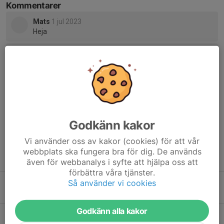
Kommentarer
Mats
1 jul 2023
Heja
David Böregård
1 jul 2023
Kör hårt!
Anders Karlsson
1 jul 2023
Lycka till
Godkänn kakor
Vi använder oss av kakor (cookies) för att vår
webbplats ska fungera bra för dig. De används
Tidigare nyheter
även för webbanalys i syfte att hjälpa oss att
förbättra våra tjänster.
Så använder vi cookies
Träningsläger
20 apr 2024
2
Godkänn alla kakor
Träningsläger