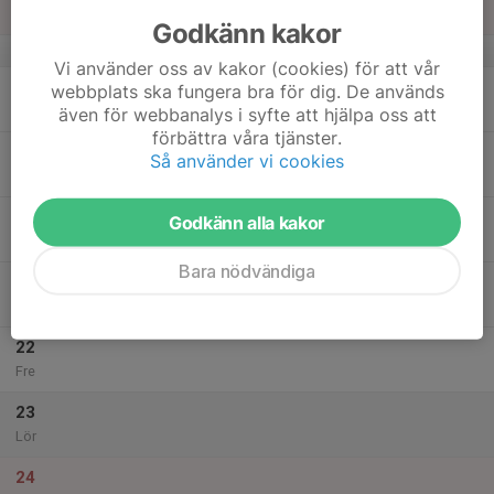
11:00
Sön
Sätrahallen
Godkänn kakor
v.51
Vi använder oss av kakor (cookies) för att vår
18
18:00
Träning Kanonerna
webbplats ska fungera bra för dig. De används
19:30
Mån
Björkhaga
även för webbanalys i syfte att hjälpa oss att
förbättra våra tjänster.
19
Så använder vi cookies
Tis
20
Godkänn alla kakor
Ons
Bara nödvändiga
21
Tor
22
Fre
23
Lör
24