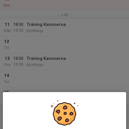
Sön
v.50
11
18:00
Träning Kanonerna
19:30
Mån
Björkhaga
12
Tis
13
18:00
Träning Kanonerna
19:30
Ons
Björkhaga
14
Tor
15
Fre
16
Lör
17
09:00
Träning Kanonerna