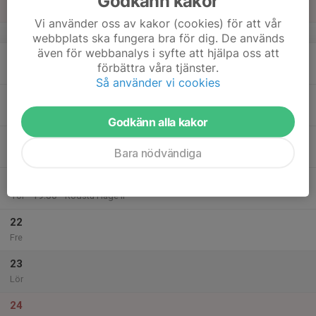
Godkänn kakor
Sön
Vi använder oss av kakor (cookies) för att vår
v.38
webbplats ska fungera bra för dig. De används
även för webbanalys i syfte att hjälpa oss att
18
18:00
Träning Kanonerna
förbättra våra tjänster.
19:30
Mån
Rödstu Hage IP
Så använder vi cookies
19
Tis
Godkänn alla kakor
20
Bara nödvändiga
Ons
21
18:00
Träning Kanonerna
19:30
Tor
Rödstu Hage IP
22
Fre
23
Lör
24