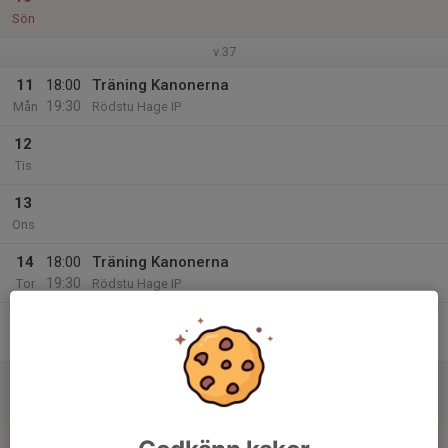
Sön
v.37
11
18:00
Träning Kanonerna
19:30
Mån
Rödstu Hage IP
12
Tis
13
Ons
14
18:00
Träning Kanonerna
19:30
Tor
Rödstu Hage IP
15
Fre
16
Lör
17