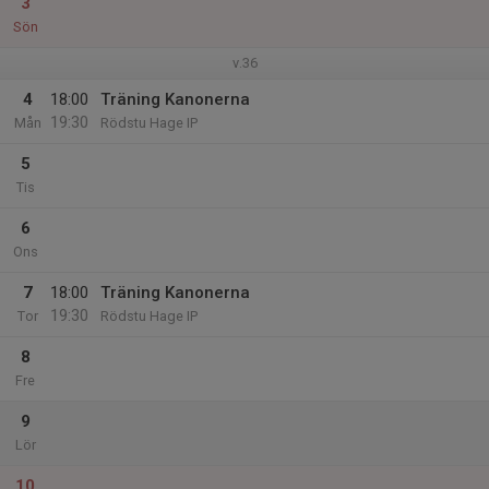
3
Sön
v.36
4
18:00
Träning Kanonerna
19:30
Mån
Rödstu Hage IP
5
Tis
6
Ons
7
18:00
Träning Kanonerna
19:30
Tor
Rödstu Hage IP
8
Fre
9
Lör
10