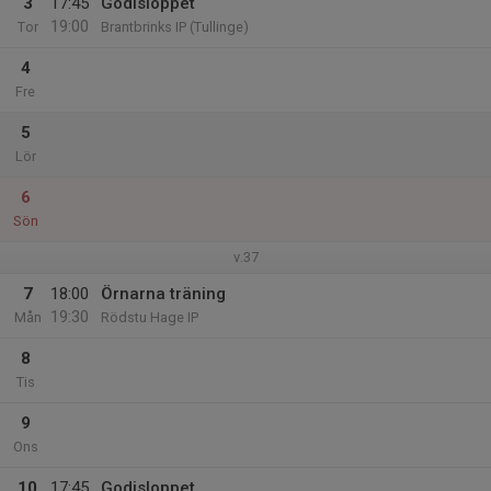
3
17:45
Godisloppet
19:00
Tor
Brantbrinks IP (Tullinge)
4
Fre
5
Lör
6
Sön
v.37
7
18:00
Örnarna träning
19:30
Mån
Rödstu Hage IP
8
Tis
9
Ons
10
17:45
Godisloppet