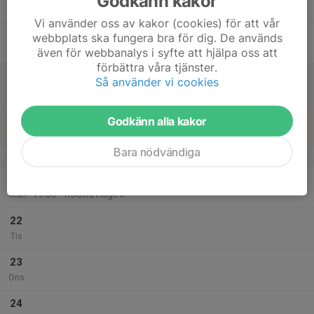
Godkänn kakor
19:00
Tor
Brantbrinks IP (Tullinge)
Vi använder oss av kakor (cookies) för att vår
18
webbplats ska fungera bra för dig. De används
Fre
även för webbanalys i syfte att hjälpa oss att
förbättra våra tjänster.
19
Så använder vi cookies
Lör
20
Godkänn alla kakor
Sön
Bara nödvändiga
v.39
21
18:00
Örnarna träning
19:30
Mån
Rödstu Hage IP
22
Tis
23
Ons
24