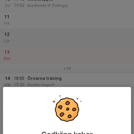
19:00
Tor
Brantbrinks IP (Tullinge)
11
Fre
12
Lör
13
Sön
v.38
14
18:00
Örnarna träning
19:30
Mån
Rödstu Hage IP
15
Tis
16
Ons
17
17:45
Godisloppet