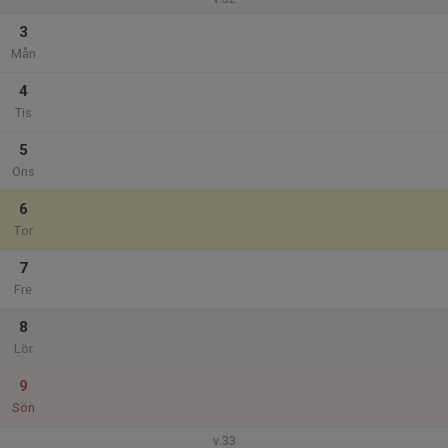
3
Mån
4
Tis
5
Ons
6
Tor
7
Fre
8
Lör
9
Sön
v.33