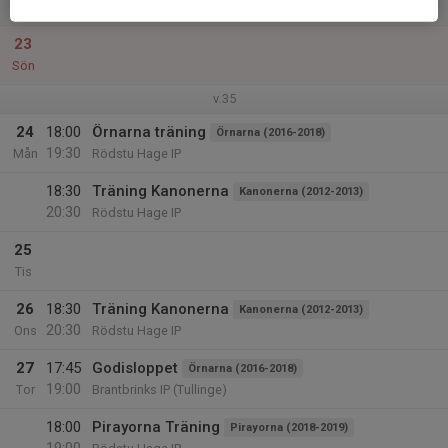
12:00
Lör
Rödstu Hage IP
23
Sön
v.35
24
18:00
Örnarna träning
Örnarna (2016-2018)
19:30
Mån
Rödstu Hage IP
18:30
Träning Kanonerna
Kanonerna (2012-2013)
20:30
Rödstu Hage IP
25
Tis
26
18:30
Träning Kanonerna
Kanonerna (2012-2013)
20:30
Ons
Rödstu Hage IP
27
17:45
Godisloppet
Örnarna (2016-2018)
19:00
Tor
Brantbrinks IP (Tullinge)
18:00
Pirayorna Träning
Pirayorna (2018-2019)