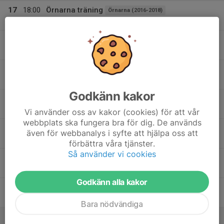
17
18:00
Örnarna träning
Örnarna (2016-2018)
19:30
Mån
Rödstu Hage IP
18:30
Träning Kanonerna
Kanonerna (2012-2013)
20:30
Rödstu Hage IP
18
Tis
Godkänn kakor
19
18:30
Träning Kanonerna
Kanonerna (2012-2013)
20:30
Ons
Rödstu Hage IP
Vi använder oss av kakor (cookies) för att vår
webbplats ska fungera bra för dig. De används
20
17:45
Godisloppet
Örnarna (2016-2018)
även för webbanalys i syfte att hjälpa oss att
19:00
Tor
Brantbrinks IP (Tullinge)
förbättra våra tjänster.
Så använder vi cookies
18:00
Pirayorna Träning
Pirayorna (2018-2019)
19:00
Rödstu Hage IP
Godkänn alla kakor
21
Fre
Bara nödvändiga
22
10:30
Träning Kanonerna
Kanonerna (2012-2013)