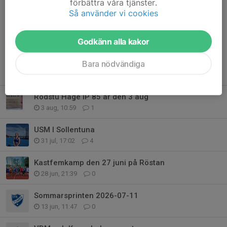
förbättra våra tjänster.
Så använder vi cookies
Kommentarer
Godkänn alla kakor
Bara nödvändiga
Tidigare nyheter
Rödstu Hage IP 85 år den 3 aug
3 aug, 10:59
1
USM I Sollentuna
31 jul, 17:02
4
Kastfemkamp den 27 juni på Röstan
28 jun, 21:39
0
Sommarsprinten 2026-07-11
13 jun, 11:47
0