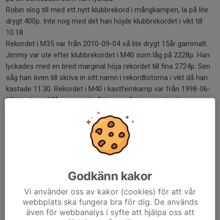
Robin slog till med ett nytt klubbrekord i mångkampen, la på lite
drygt 400p. Inte nog med det han höjde klubbrekordet i vikt till
10.18.
Rekordet i M35 var från 2010-09-04 så lite drygt 15år gammalt.
Jimmy var ute efter klubbrekordet i M40 som låg på 2228p. Han
lyckades med en bred marginal höja rekordet till fina 2724p. Sen
såg han även till skriva in sitt namn i rekordlistorna i vikt då han
kastade 11.30. Rekordet i M40 i kastfemkamp var från 1998-06-
27, lite drygt 27år gammalt så de var på tiden att de slogs.
Bland damerna så var Ida 69p från sitt pers i mångkampen. Hon
fick med sig 28.07 i slägga vilket inte är så långt från SB. Finns
en del at t jobba på för att nå 2000p.
Marika var omkring 60p från sitt pers, bra genomkörare till VEM i
Madeira om dryga 2 veckor.
Godkänn kakor
Dela nyhet
Vi använder oss av kakor (cookies) för att vår
webbplats ska fungera bra för dig. De används
även för webbanalys i syfte att hjälpa oss att