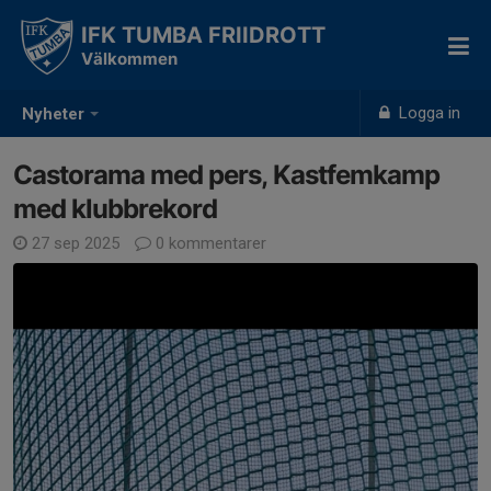
IFK TUMBA FRIIDROTT
Välkommen
Logga in
Nyheter
Castorama med pers, Kastfemkamp
med klubbrekord
27 sep 2025
0 kommentarer