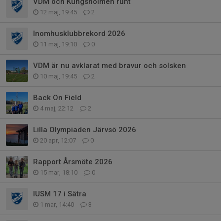
VDM och Kungsholmen runt
12 maj, 19:45
2
Inomhusklubbrekord 2026
11 maj, 19:10
0
VDM är nu avklarat med bravur och solsken
10 maj, 19:45
2
Back On Field
4 maj, 22:12
2
Lilla Olympiaden Järvsö 2026
20 apr, 12:07
0
Rapport Årsmöte 2026
15 mar, 18:10
0
IUSM 17 i Sätra
1 mar, 14:40
3