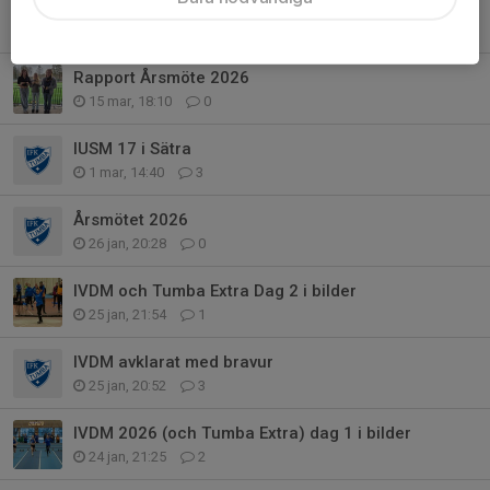
Lilla Olympiaden Järvsö 2026
20 apr, 12:07
0
Rapport Årsmöte 2026
15 mar, 18:10
0
IUSM 17 i Sätra
1 mar, 14:40
3
Årsmötet 2026
26 jan, 20:28
0
IVDM och Tumba Extra Dag 2 i bilder
25 jan, 21:54
1
IVDM avklarat med bravur
25 jan, 20:52
3
IVDM 2026 (och Tumba Extra) dag 1 i bilder
24 jan, 21:25
2