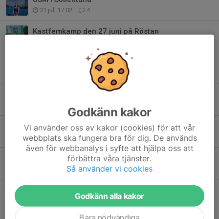
31 jul, 17:02
4
Kastfemkamp den 27 juni på Röstan
28 jun, 21:39
0
Sommarsprinten 2026-07-11
13 jun, 11:47
0
VDM och Kungsholmen runt
12 maj, 19:45
2
Godkänn kakor
Inomhusklubbrekord 2026
Vi använder oss av kakor (cookies) för att vår
webbplats ska fungera bra för dig. De används
11 maj, 19:10
0
även för webbanalys i syfte att hjälpa oss att
förbättra våra tjänster.
VDM är nu avklarat med bravur och solsken
Så använder vi cookies
10 maj, 19:45
2
Back On Field
Godkänn alla kakor
4 maj, 22:12
2
Bara nödvändiga