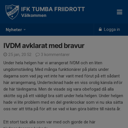
IFK TUMBA FRIIDROTT
Välkommen
Logga in
Nyheter
IVDM avklarat med bravur
25 jan, 20:52
3 kommentarer
Under hela helgen har vi arrangerat IVDM och en liten
ungdomstävling. Med många funktionärer på plats under
dagarna som vad jag vet inte har varit med förut på ett sådant
här arrangemang, Undertecknad hade en viss orolig känsla inför
de här tävlingarna. Men de visade sig vara obefogad då alla
skötte sig på ett väldigt bra sätt under hela helgen. Under helgen
hade vi lite problem med en del grenkrockar som vi nu ska sätta
oss ner att titta på för att se vad vi kan göra bättre till nästa år.
Ett stort tack alla som var med och gjorde de här