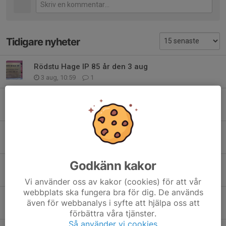
Tidigare nyheter
Rödstu Hage IP 85 år den 3 aug
3 aug, 10:59
1
USM I Sollentuna
31 jul, 17:02
4
Kastfemkamp den 27 juni på Röstan
28 jun, 21:39
0
Godkänn kakor
Sommarsprinten 2026-07-11
13 jun, 11:47
0
Vi använder oss av kakor (cookies) för att vår
webbplats ska fungera bra för dig. De används
VDM och Kungsholmen runt
även för webbanalys i syfte att hjälpa oss att
12 maj, 19:45
2
förbättra våra tjänster.
Så använder vi cookies