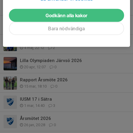
Inomhusklubbrekord 2026
11 maj, 19:10
0
Godkänn alla kakor
VDM är nu avklarat med bravur och solsken
Bara nödvändiga
10 maj, 19:45
2
Back On Field
4 maj, 22:12
2
Lilla Olympiaden Järvsö 2026
20 apr, 12:07
0
Rapport Årsmöte 2026
15 mar, 18:10
0
IUSM 17 i Sätra
1 mar, 14:40
3
Årsmötet 2026
26 jan, 20:28
0