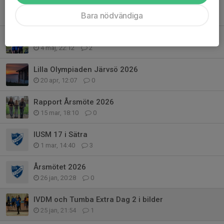
VDM är nu avklarat med bravur och solsken
Bara nödvändiga
10 maj, 19:45
2
Back On Field
4 maj, 22:12
2
Lilla Olympiaden Järvsö 2026
20 apr, 12:07
0
Rapport Årsmöte 2026
15 mar, 18:10
0
IUSM 17 i Sätra
1 mar, 14:40
3
Årsmötet 2026
26 jan, 20:28
0
IVDM och Tumba Extra Dag 2 i bilder
25 jan, 21:54
1