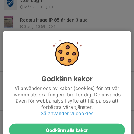
VSM dag 1
Igår, 21:13
0
Rödstu Hage IP 85 år den 3 aug
3 aug, 10:59
1
USM I Sollentuna
31 jul, 17:02
4
Kastfemkamp den 27 juni på Röstan
28 jun, 21:39
0
Godkänn kakor
Sommarsprinten 2026-07-11
13 jun, 11:47
0
Vi använder oss av kakor (cookies) för att vår
webbplats ska fungera bra för dig. De används
VDM och Kungsholmen runt
även för webbanalys i syfte att hjälpa oss att
12 maj, 19:45
2
förbättra våra tjänster.
Så använder vi cookies
Inomhusklubbrekord 2026
11 maj, 19:10
0
Godkänn alla kakor