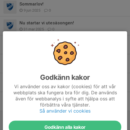
Sommarlov!
9 jun 2025
0
Nu startar vi utesäsongen!
31 mar 2025
0
Nu drar vi igång igen!
16 aug 2024
0
Utesäsongen närmar sig!
11 apr 2024
0
Godkänn kakor
Föräldramöte 21/2, kl 18:00 i Kassmyra!
Vi använder oss av kakor (cookies) för att vår
20 feb 2024
3
webbplats ska fungera bra för dig. De används
även för webbanalys i syfte att hjälpa oss att
Nu tar vi jullov och ses igen den 10/1!
förbättra våra tjänster.
19 dec 2023
0
Så använder vi cookies
Inomhussäsongen drar igång 18/10
11 okt 2023
0
Godkänn alla kakor