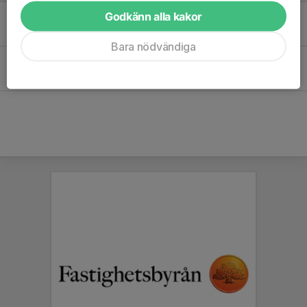
Godkänn alla kakor
Inomhussäsongen drar igång 18/10
11 okt 2023
0
Bara nödvändiga
Snart börjar nya träningsgruppen
1 sep 2023
0