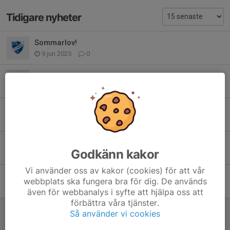
Tidigare nyheter
Sommarlov!
9 jun 2025
0
Nu startar vi utesäsongen!
31 mar 2025
0
Nu drar vi igång igen!
16 aug 2024
0
Utesäsongen närmar sig!
Godkänn kakor
11 apr 2024
0
Vi använder oss av kakor (cookies) för att vår
Föräldramöte 21/2, kl 18:00 i Kassmyra!
webbplats ska fungera bra för dig. De används
20 feb 2024
3
även för webbanalys i syfte att hjälpa oss att
förbättra våra tjänster.
Nu tar vi jullov och ses igen den 10/1!
Så använder vi cookies
19 dec 2023
0