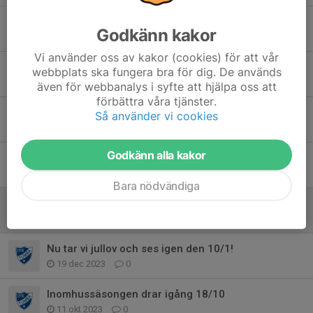
Sommarlov!
Godkänn kakor
9 jun 2025
0
Vi använder oss av kakor (cookies) för att vår
Nu startar vi utesäsongen!
webbplats ska fungera bra för dig. De används
31 mar 2025
0
även för webbanalys i syfte att hjälpa oss att
förbättra våra tjänster.
Nu drar vi igång igen!
Så använder vi cookies
16 aug 2024
0
Godkänn alla kakor
Utesäsongen närmar sig!
11 apr 2024
0
Bara nödvändiga
Föräldramöte 21/2, kl 18:00 i Kassmyra!
20 feb 2024
3
Nu tar vi jullov och ses igen den 10/1!
19 dec 2023
0
Inomhussäsongen drar igång 18/10
11 okt 2023
0