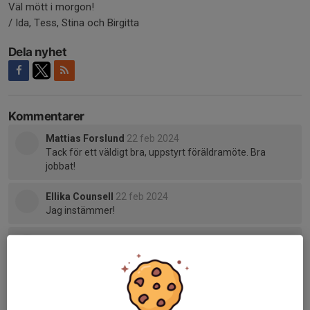
Väl mött i morgon!
/ Ida, Tess, Stina och Birgitta
Dela nyhet
Kommentarer
Mattias Forslund
22 feb 2024
Tack för ett väldigt bra, uppstyrt föräldramöte. Bra
jobbat!
Ellika Counsell
22 feb 2024
Jag instämmer!
Tero Holkko
22 feb 2024
Ja väldigt bra och informativt möte. Grymt jobbat.
Tidigare nyheter