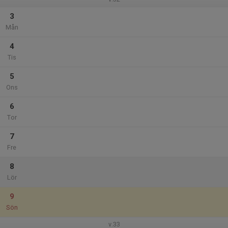
3
Mån
4
Tis
5
Ons
6
Tor
7
Fre
8
Lör
9
Sön
v.33