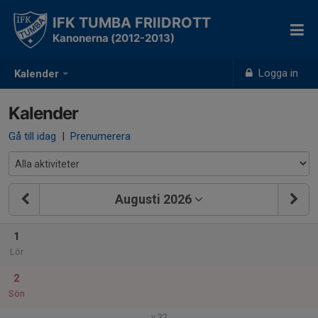
IFK TUMBA FRIIDROTT
Kanonerna (2012-2013)
Logga in
Kalender
Kalender
Gå till idag
|
Prenumerera
Augusti 2026
1
Lör
2
Sön
v.32