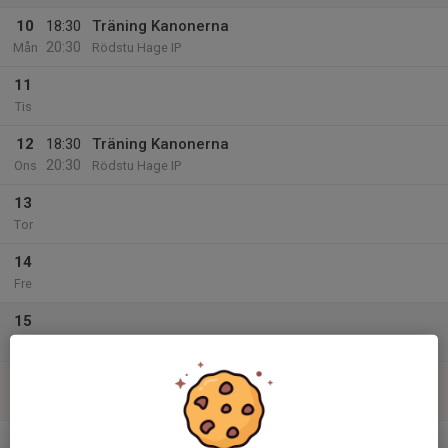
10
18:30
Träning Kanonerna
20:30
Mån
Rödstu Hage IP
11
Tis
12
18:30
Träning Kanonerna
20:30
Ons
Rödstu Hage IP
13
Tor
14
Fre
15
Lör
16
Sön
v.34