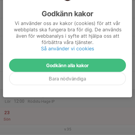
17
18:30
Träning Kanonerna
Godkänn kakor
20:30
Mån
Rödstu Hage IP
Vi använder oss av kakor (cookies) för att vår
18
webbplats ska fungera bra för dig. De används
Tis
även för webbanalys i syfte att hjälpa oss att
19
18:30
Träning Kanonerna
förbättra våra tjänster.
20:30
Så använder vi cookies
Ons
Rödstu Hage IP
20
Godkänn alla kakor
Tor
21
Bara nödvändiga
Fre
22
10:30
Träning Kanonerna
12:00
Lör
Rödstu Hage IP
23
Sön
v.35