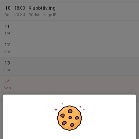
10
18:00
Klubbtävling
20:30
Ons
Rödstu Hage IP
11
Tor
12
Fre
13
Lör
14
Sön
v.25
15
Mån
16
Tis