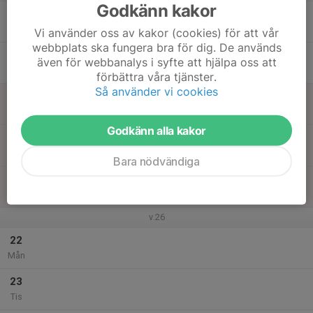
Godkänn kakor
17
Ons
Vi använder oss av kakor (cookies) för att vår
webbplats ska fungera bra för dig. De används
18
även för webbanalys i syfte att hjälpa oss att
Tor
förbättra våra tjänster.
Så använder vi cookies
19
Fre
Godkänn alla kakor
20
Lör
Bara nödvändiga
21
Sön
v.26
22
Mån
23
Tis