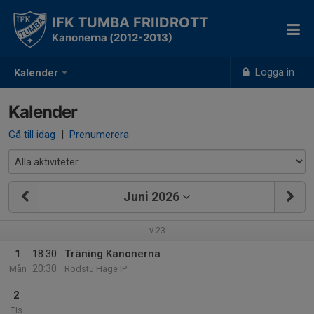
IFK TUMBA FRIIDROTT
Kanonerna (2012-2013)
Logga in
Kalender
Kalender
Gå till idag
|
Prenumerera
Juni 2026
v.23
1
18:30
Träning Kanonerna
20:30
Mån
Rödstu Hage IP
2
Tis