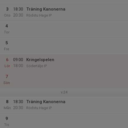
3
18:30
Träning Kanonerna
20:30
Ons
Rödstu Hage IP
4
Tor
5
Fre
6
09:00
Kringelspelen
18:00
Lör
Södertälje IP
7
Sön
v.24
8
18:30
Träning Kanonerna
20:30
Mån
Rödstu Hage IP
9
Tis