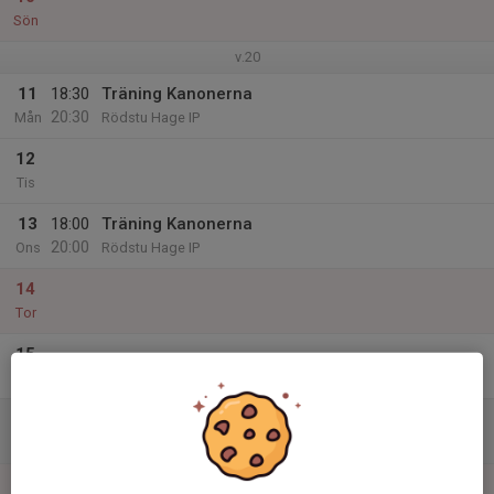
Sön
v.20
11
18:30
Träning Kanonerna
20:30
Mån
Rödstu Hage IP
12
Tis
13
18:00
Träning Kanonerna
20:00
Ons
Rödstu Hage IP
14
Tor
15
Fre
16
Lör
17