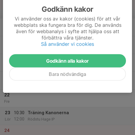
Sön
Godkänn kakor
v.21
Vi använder oss av kakor (cookies) för att vår
18
18:30
Träning Kanonerna
webbplats ska fungera bra för dig. De används
20:30
Mån
Rödstu Hage IP
även för webbanalys i syfte att hjälpa oss att
förbättra våra tjänster.
19
Så använder vi cookies
Tis
20
18:30
Träning Kanonerna
Godkänn alla kakor
20:30
Ons
Rödstu Hage IP
Bara nödvändiga
21
Tor
22
Fre
23
10:30
Träning Kanonerna
12:00
Lör
Rödstu Hage IP
24