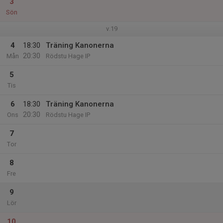
3
Sön
v.19
4
18:30
Träning Kanonerna
20:30
Mån
Rödstu Hage IP
5
Tis
6
18:30
Träning Kanonerna
20:30
Ons
Rödstu Hage IP
7
Tor
8
Fre
9
Lör
10