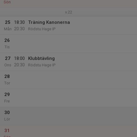
Sön
v.22
25
18:30
Träning Kanonerna
20:30
Mån
Rödstu Hage IP
26
Tis
27
18:00
Klubbtävling
20:30
Ons
Rödstu Hage IP
28
Tor
29
Fre
30
Lör
31